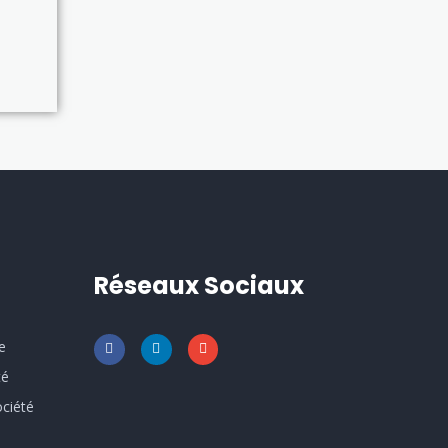
Réseaux Sociaux
e
té
ociété